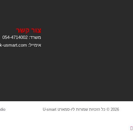
צור קשר
משרד: 054-4714002
אימייל: kobi@k-usmart.com
2026 © כל הזכויות שמורות ליו-סמארט U-smart
dio