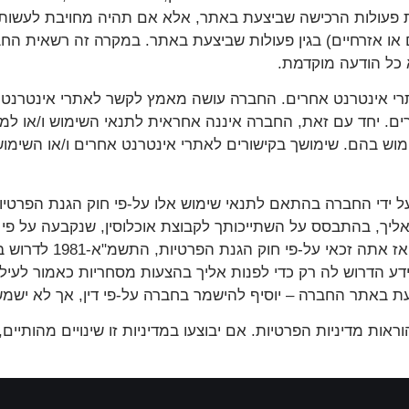
עולות הרכישה שביצעת באתר, אלא אם תהיה מחויבת לעשות כן ע
ם או אזרחיים) בגין פעולות שביצעת באתר. במקרה זה רשאית הח
 כל הודעה מוקדמת.
לאתרי אינטרנט אחרים. החברה עושה מאמץ לקשר לאתרי אינטרנט 
 יחד עם זאת, החברה איננה אחראית לתנאי השימוש ו/או למד
מוש בהם. שימושך בקישורים לאתרי אינטרנט אחרים ו/או השימו
יך, בהתבסס על השתייכותך לקבוצת אוכלוסין, שנקבעה על פי א
כלולים במאגר ("פניה בהצ
הדרוש לה רק כדי לפנות אליך בהצעות מסחריות כאמור לעיל.
ת באתר החברה – יוסיף להישמר בחברה על-פי דין, אך לא ישמש ע
ראות מדיניות הפרטיות. אם יבוצעו במדיניות זו שינויים מהותיי