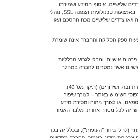
ים שלישיים. איסוף המידע ושמירתו
בסודיות נעשים בסביבה מאובטחת- החברה משתמשת בשילוב של טכנולוגיות אבטחה, לרבות הגנה על האתר באמצעות טכנולוגיות הצפנה SSL, נוהלי
ה ו/או צדדים שלישיים מכח ההסכם ו/או
צעות ספק הסליקה והחברה אינה שומרת
רטים אישיים, ומבלי לגרוע מכלליות
 אישיים אשר נמסרים לחברה במהלך
1.6. החברה תהא רשאית לשלוח אליך מדי פעם בדואר אלקטרוני דברי פרסומת בהתאם להוראות חוק התקשורת (בזק ושידורים) (תיקון מס' 40),
דפוסי השימוש באתר – לצורך שיפור
אם, או לצורך ניתוח ומסירת מידע
ישי זה לכל מטרה אחרת, מלבד האמור
 והתקין של האתר (להלן ביחד "העוגיות"), ובכלל זה בכדי
כי אבטחת מידע. כאמור, החברה מקדישה