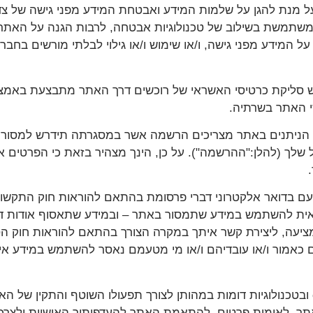
על מנת להגן על שלמות המידע ואבטחת המידע מפני גישה של צדד
ל המידע מפני גישה, ו/או שימוש ו/או גילוי לבלתי מורשים בחבר
ימוש סליקת כרטיסי האשראי של רוכשים דרך האתר מתבצעת באמ
י האתר בשרתיה.
תים הניתנים באתר מצריכים הרשמה אשר במסגרתה תידרש למסור פ
ל שלך (להלן:"ההרשמה"). על כן, הינך מצהיר בזאת כי הפרטים
החברה רשאית להשתמש במידע שתמסור באתר – ובמידע שתאסוף אודות 
ציעה, ליצירת קשר איתך במקרה הצורך בהתאם להוראות חוק הספ
ם כאמור ו/או עובדיהם ו/או מי מטעמם נאסר להשתמש במידע א
1.7. החברה משתמשת בטכנולוגיית cookies ובטכנולוגיות דומות במהותן לצורך תפעולו השוטף
אתר, לאימות פרטים, להתאמת האתר להעדפותיך האישיות ולצר