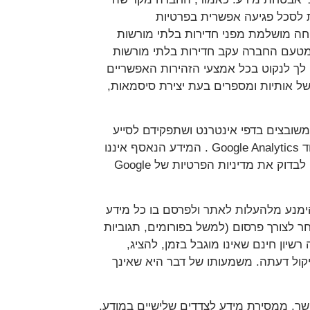
 לסכל פגיעה אפשרית בפרטיות
ה מושלמת מפני חדירות בלתי מורשות
מי מטעם החברה עקב חדירות בלתי מורשות
ם לך לנקוט בכל אמצעי הזהירות האפשריים
ל אותיות ומספרים בעת יצירת סיסמאות,
זעירים בעלי מזהה ייחודי, המשובצים בדפי אינטרנט ושתפקידם לסייע
באיסוף מידע אודות הצפייה והשימוש באתר וכן נתוני קהל (כגון גיל, מין ותחומי עניין) המופקים על בסיס קוד קוד Google Analytics . המידע הנאסף איננו
מזהה אותך והשימוש שיעשה ב-Cookies ובמשואות רשת כפוף למדיניות הפרטיות של Google /אם אתה רוצה לבדוק את מדיניות הפרטיות של Google
ש להימנע מלהעלות לאתר ולפרסם בו כל מידע
 לצורך פרסום (למשל בפורומים, תגוביות
רשיון חינם שאינו מוגבל בזמן, להציג,
יקול דעתה. משמעותו של דבר היא שאינך
פשר, ממסירת מידע לצדדים שלישיים במודע,