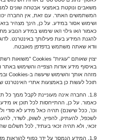
משאבים ונוקטת באמצעי אבטחה שונים למני
המשתמשים האתר. עם זאת, אין החברה יכו
ושימוש אסור במידע. על כן, הינך מצהיר בזא
כאמור ו/או גילוי ו/או שימוש במידע הנובע 
להגנת המידע בעת פעילותך באינטרנט. לדוג
וודא שאתה משתמש בדפדפן מאובטח.
תוכל לעשות כן באמצעות אתרי האינטרנט שלה
1.8. החברה אינה מעוניינת לקבל ממך כל תו
כאמור. על כן, ההתייחסות לכל תוכן או מיד
וכו', ככל שישנם) תהיה כאל מידע לא סודי ול
לשכפל, להעתיק, להפיץ, לשווק, לשדר, להעמ
זכאי, ולא תהיה זכאי בעתיד, לכל תשלום ש
1.9. המידע הנמסר על ידך כפוף להוראות 