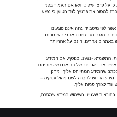
ל פי צו שיפוטי ו/או אם תעמוד בפני
ברה למסור את פרטיך לצד הטוען כי נפגע
אשר לפי מיטב ידיעתה אינם פוגעים
יניות הגנת הפרטיות באתרי האינטרנט
ש באתרים אחרים, הינם על אחריותך
1.11. הנך זכאי לעיין במידע שנאסף ומוחזק על ידי החברה בהתאם לתנאי שימוש אלו על-פי חוק הגנת הפרטיות, התשמ"א -1981. בנוסף, אם המידע
יפיון אחד או יותר של בני אדם ששמותיהם
עה מסחרית"), כי אז אתה זכאי על-פי חוק הגנת הפרטיות, התשמ"א-1981 לדרוש בכתב שהמידע המתייחס אליך יימחק
 מידע הדרוש לחברה לשם ניהול עסקיה –
וד לצורך פניות אליך.
ם, בהוראות שעניינן השימוש במידע שמסרת,