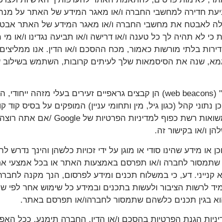
עת חדירה למחשבי החברה ו/או מאגר המידע של האתר על מנת
לה לאבטח את מחשבי החברה ו/או מאגר המידע של האתר אבטח
ת כי לא תהיה לך כל טענה ו/או דרישה ו/או תביעה נגדינו ו/או 
מחדירות בלתי מורשות כאמור, מכח ההסכם ו/או הדין. אנו ממליצי
מא, שנה את הסיסמאות שלך לעיתים קרובות, השתמש בשילוב ש
יצוין שאותם "עוגיות" Cookies "משואות רשת" (web beacons) הן קבצים גראפיים 
ן ו/או בקישור זה.
כן או מידע שהינו סודי או מוגן על ידי זכויות כלשהן והינך נדר
ע שתמסור לחברה ו/או תפרסם באמצעות האתר או בכל אמצעי אחר
א קנייני. דע, כי במשלוח תכנים ומידע לפרסום, הנך מקנה לחברה 
יד לרשות הציבור ולעשות בתכנים ובמידע כל שימוש אחר לפי ש
הוא בגין תכנים כלשהם שתמסור לחברהו/או תפרסם באתר.
מדיניות הגנת הפרטיות בהסכם ו/או הדין, החברה תימנע, ככל הא