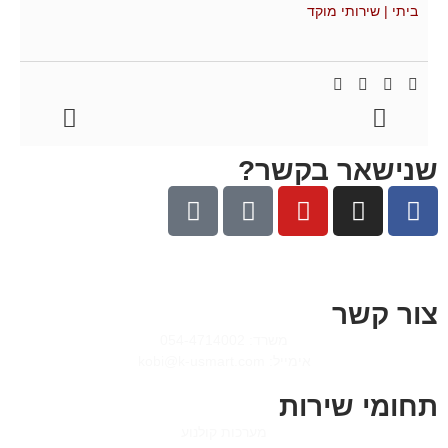
ביתי | שירותי מוקד
שנישאר בקשר?
צור קשר
משרד: 054-4714002
אימייל: kobi@k-usmart.com
תחומי שירות
מערכות קולנוע