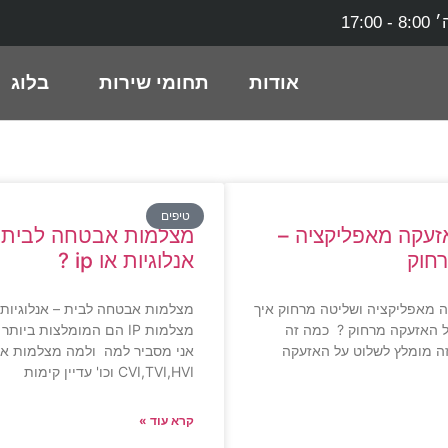
17:0
אודות
תחומי שירות
בלוג
טיפים
עקה מאפליקציה –
מצלמות אבטחה לבית 
חוק
אנלוגיות או ip ?
 מאפליקציה ושליטה מרחוק איך
ל האזעקה מרחוק ? כמה זה
מצלמות IP הם המומלצות ביו
ה מומלץ לשלוט על האזעקה
אני מסביר למה ולמה מצלמות אנל
CVI,TVI,HVI וכו' עדיין קימות
קרא עוד »