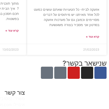
? איך הבית עו
אזעקה לבית- כל הטעויות שאתם עושים כמעט
חכם חסכון בח
לכל אחד מאיתנו יש מיתוסים על דברים
בפשטות.
מסויימים וכמובן גם על מערכות אזעקה
בסרטון אני מסביר בצורה משעשעת
קרא עוד »
קרא עוד »
13/02/2023
21/02/2023
שנישאר בקשר?
צור קשר
משרד: 054-4714002
אימייל: kobi@k-usmart.com