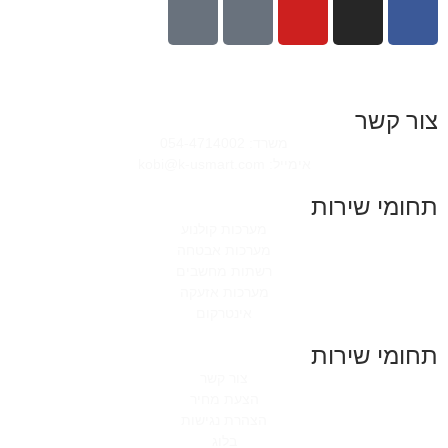
צור קשר
משרד: 054-4714002
אימייל: kobi@k-usmart.com
תחומי שירות
מערכות קולנוע
מערכות אבטחה
רשתות מחשבים
מערכות אזעקה
אינטרקום
תחומי שירות
צור קשר
הצעת מחיר
הצהרת נגישות
בלוג