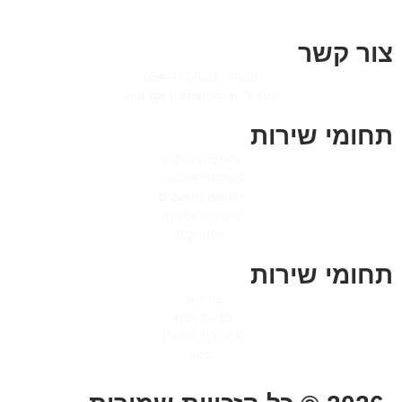
צור קשר
משרד: 054-4714002
אימייל: kobi@k-usmart.com
תחומי שירות
מערכות קולנוע
מערכות אבטחה
רשתות מחשבים
מערכות אזעקה
אינטרקום
תחומי שירות
צור קשר
הצעת מחיר
הצהרת נגישות
בלוג